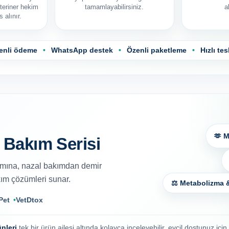
teriner hekim
tamamlayabilirsiniz.
a
 alınır.
enli ödeme
•
WhatsApp destek
•
Özenli paketleme
•
Hızlı tes
🫶 M
 Bakım Serisi
kımına, nazal bakımdan demir
kım çözümleri sunar.
⚖️ Metabolizma &
Pet
VetDtox
ünleri
tek bir ürün ailesi altında kolayca inceleyebilir, evcil dostunuz içi