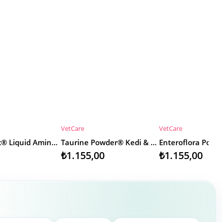
VetCare
VetCare
KLE
SEPETE EKLE
SEPETE EKLE
AminoMax® Liquid Aminoasit Takviyesi 40ml
Taurine Powder® Kedi & Köpek
₺1.155,00
₺1.155,00