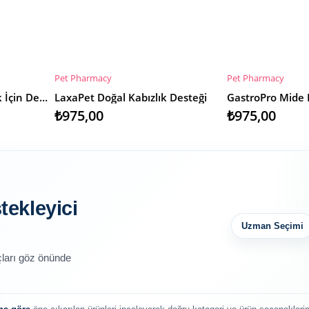
Pet Pharmacy
Pet Pharmacy
SEPETE EKLE
SEPETE EKLE
FerroFeed Kedi & Köpek İçin Demir Takviyesi
LaxaPet Doğal Kabızlık Desteği
GastroPro Mide
₺975,00
₺975,00
tekleyici
Uzman Seçimi
açları göz önünde