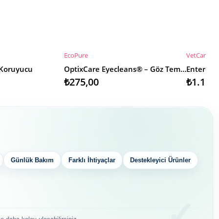
EcoPure
VetCare
SEPETE EKLE
SEPETE 
 Koruyucu
OptixCare Eyecleans® – Göz Temizleme Losyonu
₺275,00
₺1.155
Günlük Bakım
Farklı İhtiyaçlar
Destekleyici Ürünler