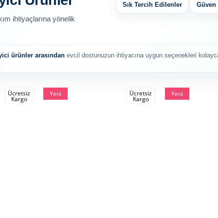
yici Ürünler
Sık Tercih Edilenler
Güven 
kım ihtiyaçlarına yönelik
ici ürünler arasından
evcil dostunuzun ihtiyacına uygun seçenekleri kolayca 
Ücretsiz
Ücretsiz
Yeni
Yeni
Kargo
Kargo
Ürün
Ürün