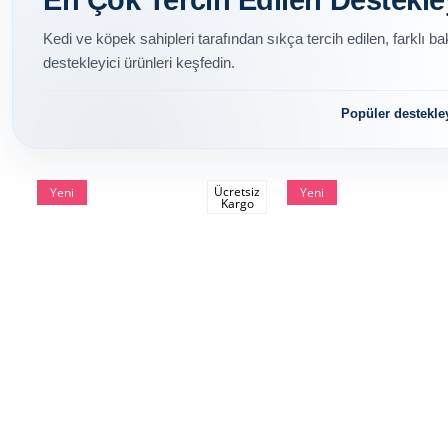
En Çok Tercih Edilen Destekle
Kedi ve köpek sahipleri tarafından sıkça tercih edilen, farklı ba
destekleyici ürünleri keşfedin.
Popüler destekley
Ücretsiz
Yeni
Yeni
Kargo
Ürün
Ürün