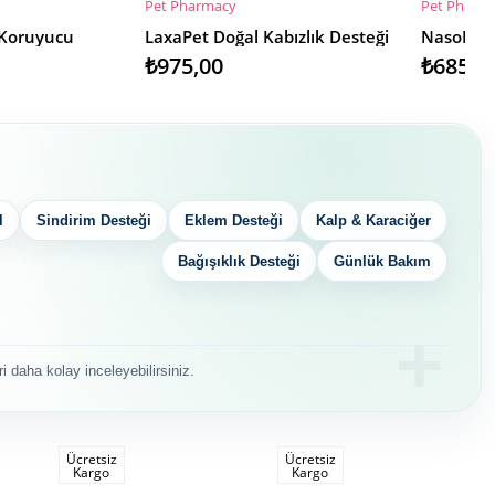
Pet Pharmacy
Pet Pharm
SEPETE EKLE
SEPETE 
 Koruyucu
LaxaPet Doğal Kabızlık Desteği
₺975,00
₺685,0
l
Sindirim Desteği
Eklem Desteği
Kalp & Karaciğer
Bağışıklık Desteği
Günlük Bakım
i daha kolay inceleyebilirsiniz.
Ücretsiz
Ücretsiz
Kargo
Kargo