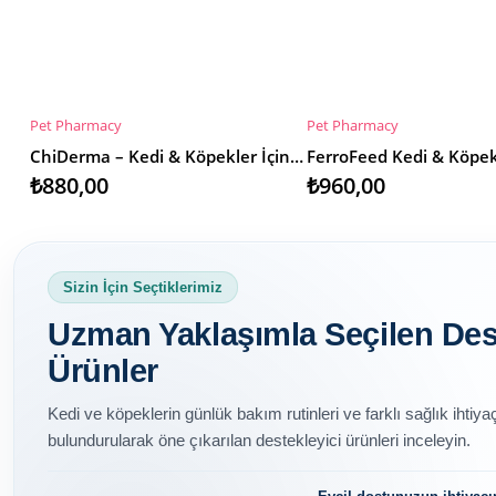
Pet Pharmacy
Pet Pharmacy
SEPETE EKLE
SEPETE EKLE
ChiDerma – Kedi & Köpekler İçin Doğal Yara Bakım Jeli
₺880,00
₺960,00
Sizin İçin Seçtiklerimiz
Uzman Yaklaşımla Seçilen Des
Ürünler
Kedi ve köpeklerin günlük bakım rutinleri ve farklı sağlık ihtiy
bulundurularak öne çıkarılan destekleyici ürünleri inceleyin.