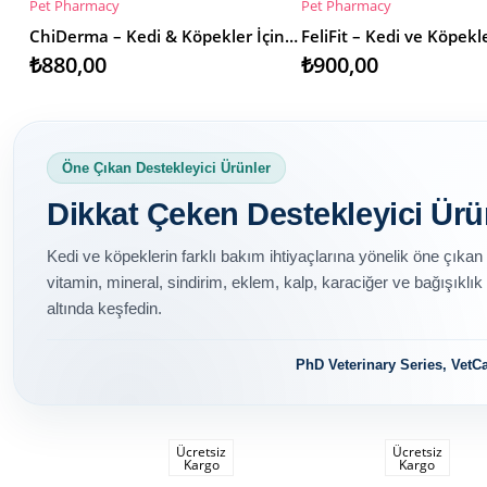
Pet Pharmacy
Pet Pharmacy
SEPETE EKLE
SEPETE EKLE
ChiDerma – Kedi & Köpekler İçin Doğal Yara Bakım Jeli
₺880,00
₺900,00
Öne Çıkan Destekleyici Ürünler
Dikkat Çeken Destekleyici Ürü
Kedi ve köpeklerin farklı bakım ihtiyaçlarına yönelik öne çıkan 
vitamin, mineral, sindirim, eklem, kalp, karaciğer ve bağışıklık 
altında keşfedin.
PhD Veterinary Series, VetCa
Ücretsiz
Ücretsiz
Kargo
Kargo