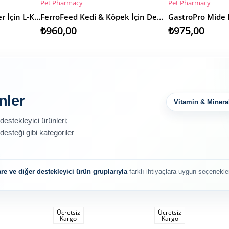
Pet Pharmacy
Pet Pharmacy
SEPETE EKLE
SEPETE EKLE
FeliFit – Kedi ve Köpekler İçin L‑Karnitin ve Taurin İçeren Kilo Kontrol Takviyesi
FerroFeed Kedi & Köpek İçin Demir Takviyesi
GastroPro Mide
₺960,00
₺975,00
nler
Vitamin & Minera
destekleyici ürünleri;
desteği gibi kategoriler
re ve diğer destekleyici ürün gruplarıyla
farklı ihtiyaçlara uygun seçenekler
Ücretsiz
Ücretsiz
Kargo
Kargo