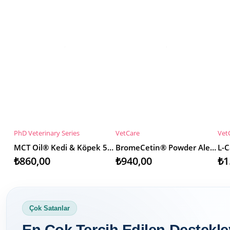
PhD Veterinary Series
VetCare
Vet
SEPETE EKLE
SEPETE EKLE
S
MCT Oil® Kedi & Köpek 50ml MCT yağı desteği
BromeCetin® Powder Alerji Desteği Kedi & Köpek
₺860,00
₺940,00
₺1
Çok Satanlar