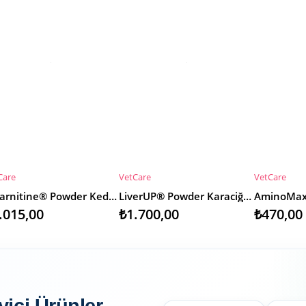
Care
VetCare
VetCare
EPETE EKLE
SEPETE EKLE
SEPETE E
L-Carnitine® Powder Kedi & Köpek 40g
LiverUP® Powder Karaciğer Fonksiyon Desteği 80g
.015,00
₺1.700,00
₺470,00