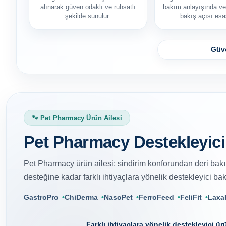
alınarak güven odaklı ve ruhsatlı
bakım anlayışında ve
şekilde sunulur.
bakış açısı esas
Güv
🐾 Pet Pharmacy Ürün Ailesi
Pet Pharmacy Destekleyici
Pet Pharmacy ürün ailesi; sindirim konforundan deri ba
desteğine kadar farklı ihtiyaçlara yönelik destekleyici ba
GastroPro
ChiDerma
NasoPet
FerroFeed
FeliFit
Laxa
Farklı ihtiyaçlara yönelik destekleyici ür