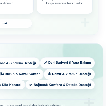
labilirsiniz.
kargo sürecine teslim edilir.
limat
🩹 Deri Bariyeri & Yara Bakımı
ide & Sindirim Desteği
🌬️ Burun & Nazal Konfor
🩸 Demir & Vitamin Desteği
🌿 Bağırsak Konforu & Detoks Desteği
 Kilo Kontrol
n uygun seçeneklere daha hızlı ulaşabilirsiniz.