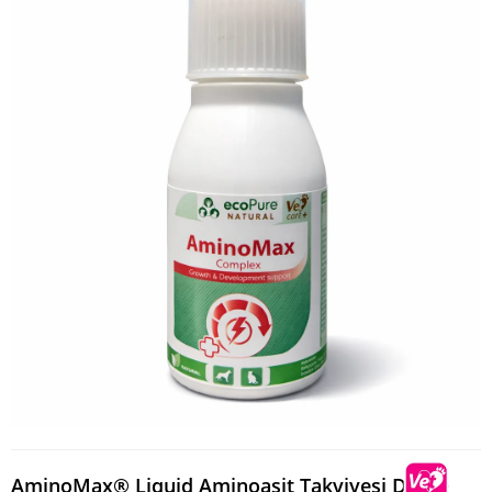
AminoMax® Liquid Aminoasit Takviyesi Dog &