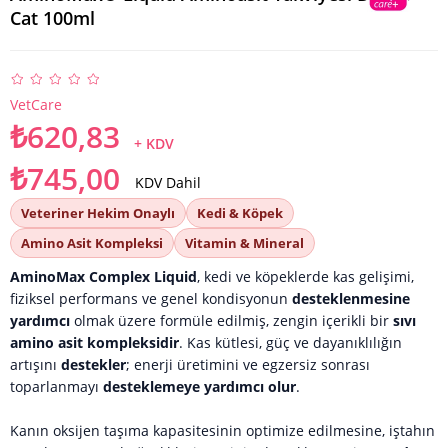
Cat 100ml
VetCare
₺620,83
+ KDV
₺745,00
KDV Dahil
Veteriner Hekim Onaylı
Kedi & Köpek
Amino Asit Kompleksi
Vitamin & Mineral
AminoMax Complex Liquid
, kedi ve köpeklerde kas gelişimi,
fiziksel performans ve genel kondisyonun
desteklenmesine
yardımcı
olmak üzere formüle edilmiş, zengin içerikli bir
sıvı
amino asit kompleksidir
. Kas kütlesi, güç ve dayanıklılığın
artışını
destekler
; enerji üretimini ve egzersiz sonrası
toparlanmayı
desteklemeye yardımcı olur
.
Kanın oksijen taşıma kapasitesinin optimize edilmesine, iştahın