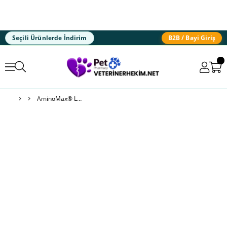
Seçili Ürünlerde İndirim
B2B / Bayi Giriş
AminoMax® Liquid Aminoasit Takviyesi Dog & Cat 100ml