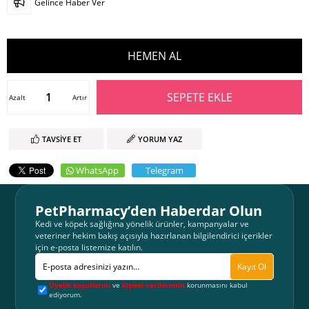
Gelince Haber Ver
Azalt
Artır
TAVSIYE ET
YORUM YAZ
WhatsApp
Telegram
PetPharmacy’den Haberdar Olun
Kedi ve köpek sağlığına yönelik ürünler, kampanyalar ve
veteriner hekim bakış açısıyla hazırlanan bilgilendirici içerikler
için e-posta listemize katılın.
Kayıt Ol
Üyelik koşullarını
ve
kişisel verilerimin
korunmasını kabul
ediyorum.