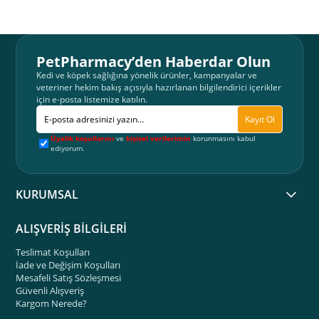
PetPharmacy’den Haberdar Olun
Kedi ve köpek sağlığına yönelik ürünler, kampanyalar ve
veteriner hekim bakış açısıyla hazırlanan bilgilendirici içerikler
için e-posta listemize katılın.
Kayıt Ol
Üyelik koşullarını
ve
kişisel verilerimin
korunmasını kabul
ediyorum.
KURUMSAL
ALIŞVERİŞ BİLGİLERİ
Teslimat Koşulları
İade ve Değişim Koşulları
Mesafeli Satış Sözleşmesi
Güvenli Alışveriş
Kargom Nerede?