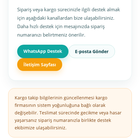
Sipariş veya kargo sürecinizle ilgili destek almak
için aşağıdaki kanallardan bize ulaşabilirsiniz.
Daha hızlı destek için mesajınızda sipariş
numaranızı belirtmeniz önerilir.
WhatsApp Destek
E-posta Gönder
İletişim Sayfası
Kargo takip bilgilerinin güncellenmesi kargo
firmasının sistem yoğunluğuna bağlı olarak
değişebilir. Teslimat sürecinde gecikme veya hasar
yaşarsanız sipariş numaranızla birlikte destek
ekibimize ulaşabilirsiniz.