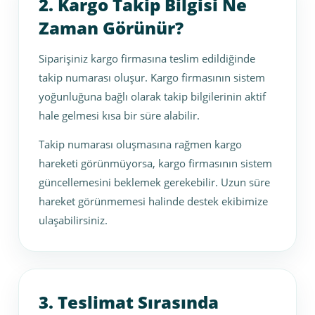
2. Kargo Takip Bilgisi Ne
Zaman Görünür?
Siparişiniz kargo firmasına teslim edildiğinde
takip numarası oluşur. Kargo firmasının sistem
yoğunluğuna bağlı olarak takip bilgilerinin aktif
hale gelmesi kısa bir süre alabilir.
Takip numarası oluşmasına rağmen kargo
hareketi görünmüyorsa, kargo firmasının sistem
güncellemesini beklemek gerekebilir. Uzun süre
hareket görünmemesi halinde destek ekibimize
ulaşabilirsiniz.
3. Teslimat Sırasında