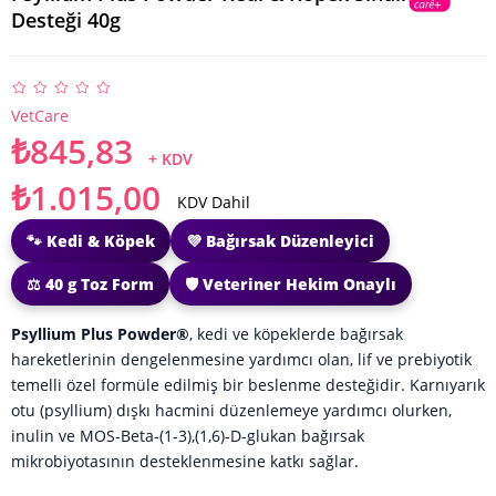
Desteği 40g
VetCare
₺845,83
+ KDV
₺1.015,00
KDV Dahil
🐾 Kedi & Köpek
💜 Bağırsak Düzenleyici
⚖️ 40 g Toz Form
🛡️ Veteriner Hekim Onaylı
Psyllium Plus Powder®
, kedi ve köpeklerde bağırsak
hareketlerinin dengelenmesine yardımcı olan, lif ve prebiyotik
temelli özel formüle edilmiş bir beslenme desteğidir. Karnıyarık
otu (psyllium) dışkı hacmini düzenlemeye yardımcı olurken,
inulin ve MOS-Beta-(1-3),(1,6)-D-glukan bağırsak
mikrobiyotasının desteklenmesine katkı sağlar.