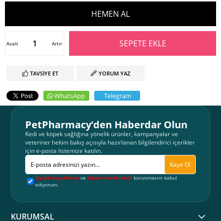
Azalt
Artır
TAVSIYE ET
YORUM YAZ
WhatsApp
Telegram
PetPharmacy’den Haberdar Olun
Kedi ve köpek sağlığına yönelik ürünler, kampanyalar ve
veteriner hekim bakış açısıyla hazırlanan bilgilendirici içerikler
için e-posta listemize katılın.
Kayıt Ol
Üyelik koşullarını
ve
kişisel verilerimin
korunmasını kabul
ediyorum.
KURUMSAL