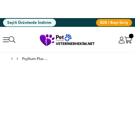
Seçili Ürünlerde İndirim
B2B / Bayi Giriş
Psyllium Plus Powder Kedi & Köpek Sindirim Desteği 40g