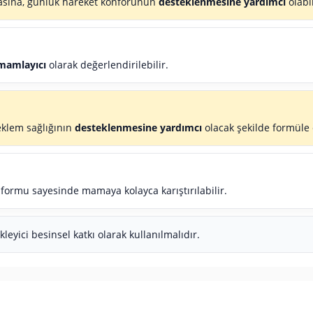
masına, günlük hareket konforunun
desteklenmesine yardımcı
olabil
mamlayıcı
olarak değerlendirilebilir.
eklem sağlığının
desteklenmesine yardımcı
olacak şekilde formüle 
ormu sayesinde mamaya kolayca karıştırılabilir.
leyici besinsel katkı olarak kullanılmalıdır.