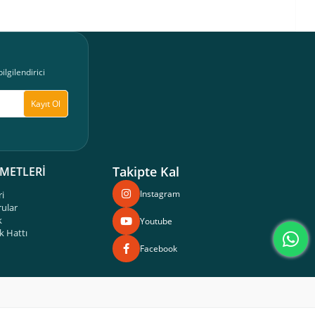
lgilendirici
Kayıt Ol
Takipte Kal
ZMETLERİ
Instagram
ri
rular
k
Youtube
 Hattı
Facebook