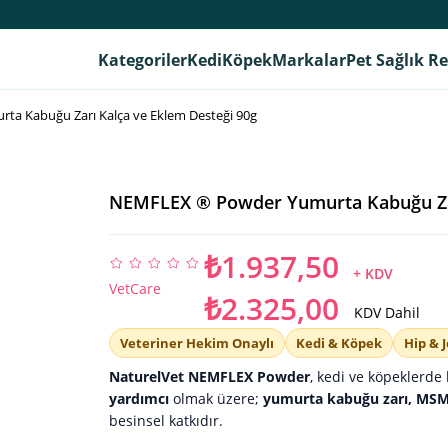
Kategoriler
Kedi
Köpek
Markalar
Pet Sağlık R
a Kabuğu Zarı Kalça ve Eklem Desteği 90g
NEMFLEX ® Powder Yumurta Kabuğu Zar
₺1.937,50
+ KDV
VetCare
₺2.325,00
KDV Dahil
Veteriner Hekim Onaylı
Kedi & Köpek
Hip & J
NaturelVet NEMFLEX Powder
, kedi ve köpeklerde 
yardımcı
olmak üzere;
yumurta kabuğu zarı, MSM,
besinsel katkıdır.