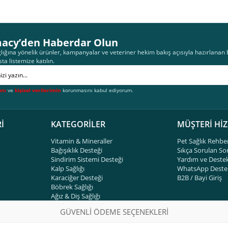
acy’den Haberdar Olun
lığına yönelik ürünler, kampanyalar ve veteriner hekim bakış açısıyla hazırlanan bi
sta listemize katılın.
ını
ve
kişisel verilerimin
korunmasını kabul ediyorum.
İ
KATEGORİLER
MÜŞTERİ Hİ
Vitamin & Mineraller
Pet Sağlık Rehbe
Bağışıklık Desteği
Sıkça Sorulan So
Sindirim Sistemi Desteği
Yardım ve Deste
Kalp Sağlığı
WhatsApp Destek
Karaciğer Desteği
B2B / Bayi Giriş
Böbrek Sağlığı
Ağız & Diş Sağlığı
GÜVENLİ ÖDEME SEÇENEKLERİ