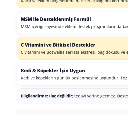
Kalça ve eklem bölgelerinde hareket açıklığının korun
MSM ile Desteklenmiş Formül
MSM içeriği sayesinde eklem destek programlarında
ta
C Vitamini ve Bitkisel Destekler
C vitamini ve Boswellia serrata ekstresi, bağ dokusu ve 
Kedi & Köpekler İçin Uygun
Kedi ve köpeklerin günlük beslenmesine uygundur. Toz f
Bilgilendirme:
İlaç değildir
; tedavi yerine geçmez. Destek