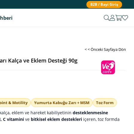
B2B / Bayi Giriş
ehberi
< < Önceki Sayfaya Dön
ı Kalça ve Eklem Desteği 90g
oint & Motility
Yumurta Kabuğu Zarı + MSM
Toz Form
kalça, eklem ve hareket kabiliyetinin
desteklenmesine
 C vitamini
ve
bitkisel eklem destekleri
içeren, toz formda