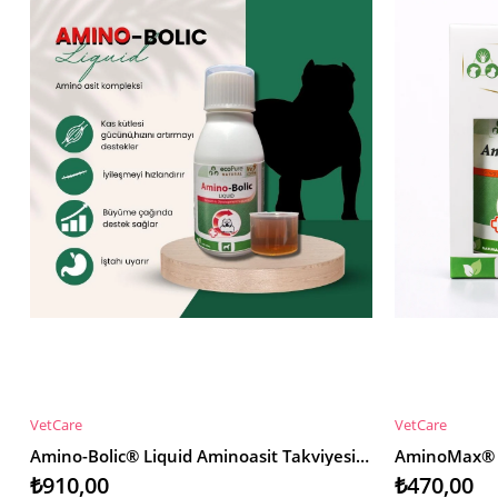
VetCare
VetCare
SEPETE EKLE
SEPETE EKL
Amino-Bolic® Liquid Aminoasit Takviyesi Dog 120ml
₺910,00
₺470,00