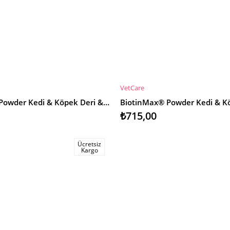
VetCare
E
SEPETE EKLE
BiotinMax® Powder Kedi & Köpek Deri & Tüy Desteği
₺715,00
Ücretsiz
Kargo