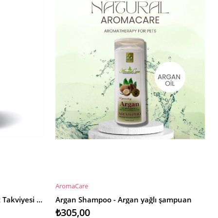
AromaCare
SEPETE EKLE
AminoMax® Liquid Aminoasit Takviyesi Dog & Cat 100ml
Argan Shampoo - Argan yağlı şampuan
₺305,00