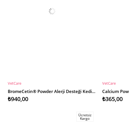
VetCare
VetCare
SEPETE EKLE
SEPETE EKL
BromeCetin® Powder Alerji Desteği Kedi & Köpek
₺940,00
₺365,00
Ücretsiz
Kargo