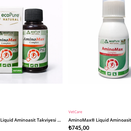
VetCare
E
SEPETE EKLE
AminoMax® Liquid Aminoasit Takviyesi 40ml
₺745,00