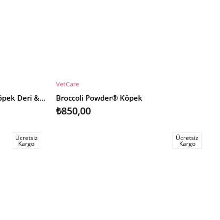
VetCare
SEPETE EKLE
BiotinMax® Powder Kedi & Köpek Deri & Tüy Desteği 50gr
Broccoli Powder® Köpek
₺850,00
Ücretsiz
Ücretsiz
Kargo
Kargo