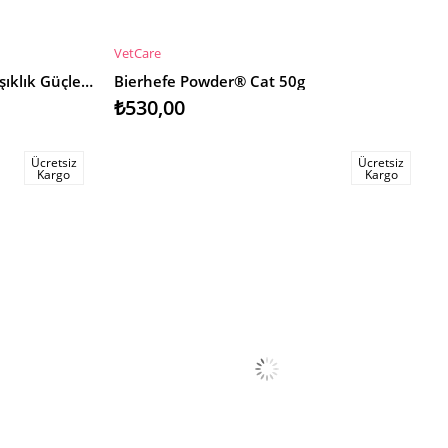
VetCare
SEPETE EKLE
BetaBrom® Beta Glucan Bağışıklık Güçlendirici 50ml
Bierhefe Powder® Cat 50g
₺530,00
Ücretsiz
Ücretsiz
Kargo
Kargo