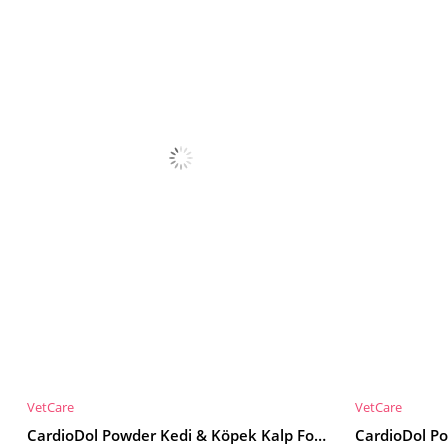
VetCare
VetCare
SEPETE EKLE
SEPETE EKL
CardioDol Powder Kedi & Köpek Kalp Fonksiyon Desteği 40g