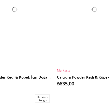
Markasız
E
SEPETE EKLE
Calcium Powder Kedi & Köpek İçin Doğal Kalsiyum Takviyesi 40gr
₺635,00
Ücretsiz
Kargo