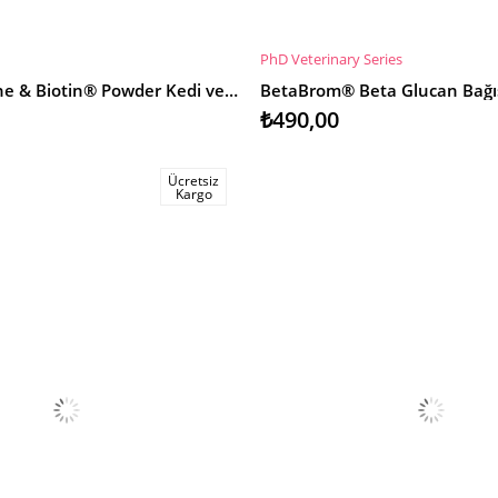
PhD Veterinary Series
E
SEPETE EKLE
Beta Carotene & Biotin® Powder Kedi ve Köpek için Deri & Tüy Bakım Desteği 90g
₺490,00
Ücretsiz
Kargo