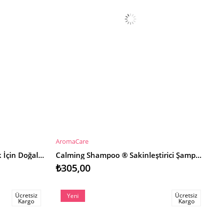
AromaCare
SEPETE EKLE
Calcium Powder Kedi & Köpek İçin Doğal Kalsiyum Takviyesi 90g
Calming Shampoo ® Sakinleştirici Şampuan
₺305,00
Ücretsiz
Ücretsiz
Yeni
Kargo
Kargo
Ürün