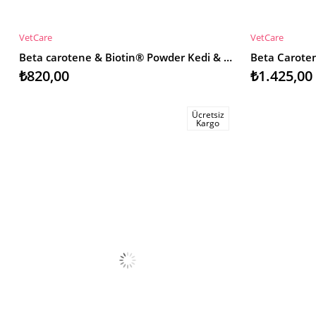
VetCare
VetCare
SEPETE EKLE
SEPETE EKL
Beta carotene & Biotin® Powder Kedi & Köpek Deri - Tüy Bakım Desteği
₺820,00
₺1.425,00
Ücretsiz
Kargo