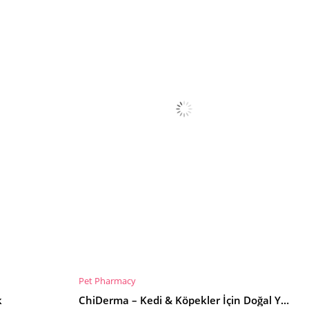
Pet Pharmacy
SEPETE EKLE
k
ChiDerma – Kedi & Köpekler İçin Doğal Yara Bakım Jeli