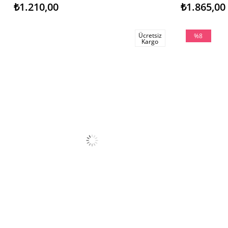
₺1.210,00
₺1.865,00
Ücretsiz
%8
Kargo
İndirim
%8İndirim