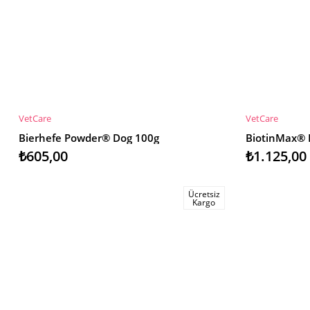
VetCare
VetCare
SEPETE EKLE
SEPETE EKL
Bierhefe Powder® Dog 100g
₺605,00
₺1.125,00
Ücretsiz
Kargo