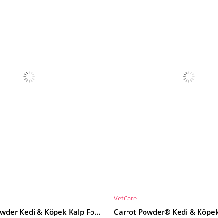
VetCare
E
SEPETE EKLE
CardioDol Powder Kedi & Köpek Kalp Fonksiyon Desteği 90g
Carrot Powder® Kedi & Köpe