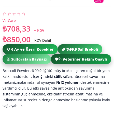
VetCare
₺708,33
+ KDV
₺850,00
KDV Dahil
🐶 6 Ay ve Üzeri Köpekler
🌿 %99,9 Saf Brokoli
🧬 Sülforafan Kaynağı
🛡️🩺 Veteriner Hekim Onaylı
Broccoli Powder, %99,9 öğütülmüş brokoli içeren doğal bir yem
katkı maddesidir. İçeriğindeki
sülforafan
, hücresel savunma
mekanizmalarında rol oynayan
Nrf2 yolunun
desteklenmesine
yardımcı olur. Bu etki sayesinde antioksidan savunma
sisteminin güçlenmesine, oksidatif stresin azaltılmasına ve
inflamatuar süreçlerin dengelenmesine beslenme yoluyla katkı
sağlayabilir.