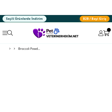
Seçili Ürünlerde İndirim
B2B / Bayi Giriş
Broccoli Powder® Köpek