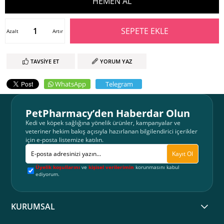
Azalt
Artır
TAVSIYE ET
YORUM YAZ
WhatsApp
Telegram
PetPharmacy’den Haberdar Olun
Kedi ve köpek sağlığına yönelik ürünler, kampanyalar ve
veteriner hekim bakış açısıyla hazırlanan bilgilendirici içerikler
için e-posta listemize katılın.
Kayıt Ol
Üyelik koşullarını
ve
kişisel verilerimin
korunmasını kabul
ediyorum.
KURUMSAL