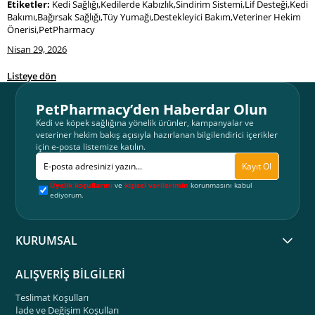
Etiketler:
Kedi Sağlığı,Kedilerde Kabızlık,Sindirim Sistemi,Lif Desteği,Kedi
Bakımı,Bağırsak Sağlığı,Tüy Yumağı,Destekleyici Bakım,Veteriner Hekim
Önerisi,PetPharmacy
Nisan 29, 2026
Listeye dön
PetPharmacy’den Haberdar Olun
Kedi ve köpek sağlığına yönelik ürünler, kampanyalar ve
veteriner hekim bakış açısıyla hazırlanan bilgilendirici içerikler
için e-posta listemize katılın.
Kayıt Ol
Üyelik koşullarını
ve
kişisel verilerimin
korunmasını kabul
ediyorum.
KURUMSAL
ALIŞVERİŞ BİLGİLERİ
Teslimat Koşulları
İade ve Değişim Koşulları