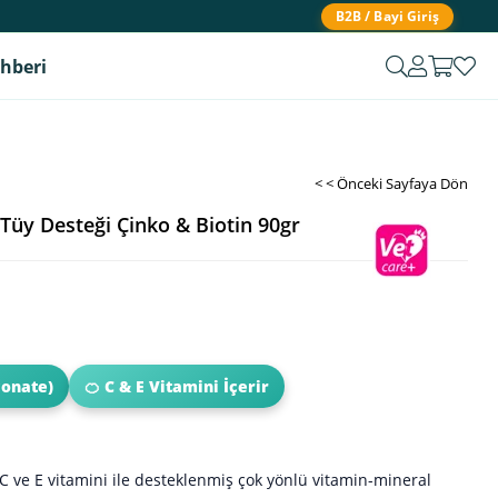
B2B / Bayi Giriş
ehberi
< < Önceki Sayfaya Dön
Tüy Desteği Çinko & Biotin 90gr
conate)
🍊 C & E Vitamini İçerir
, C ve E vitamini ile desteklenmiş çok yönlü vitamin-mineral