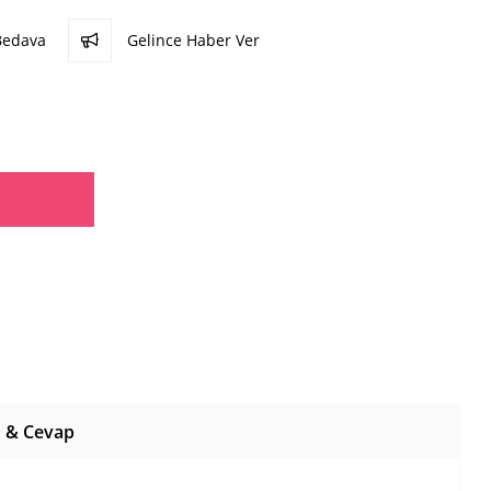
Bedava
Gelince Haber Ver
 & Cevap