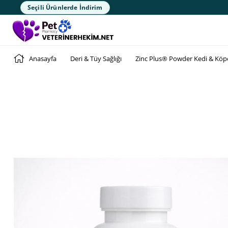
Seçili Ürünlerde İndirim
Anasayfa
Deri & Tüy Sağlığı
Zinc Plus® Powder Kedi & Köpek