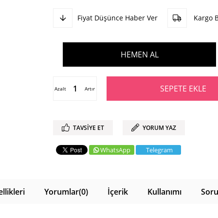
Fiyat Düşünce Haber Ver
Kargo 
Azalt
Artır
TAVSIYE ET
YORUM YAZ
WhatsApp
Telegram
likleri
Yorumlar
(0)
İçerik
Kullanımı
Soru