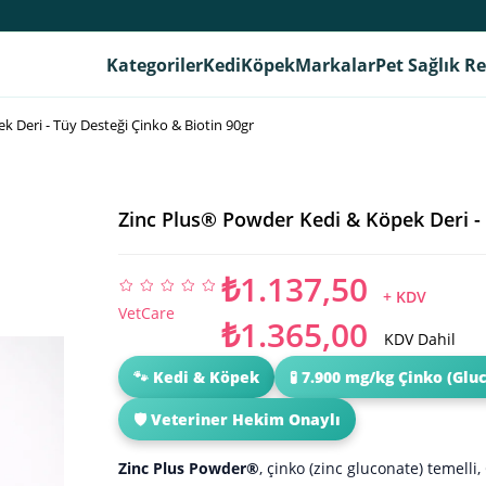
Kategoriler
Kedi
Köpek
Markalar
Pet Sağlık R
 Deri - Tüy Desteği Çinko & Biotin 90gr
Zinc Plus® Powder Kedi & Köpek Deri - 
₺1.137,50
+ KDV
VetCare
₺1.365,00
KDV Dahil
🐾 Kedi & Köpek
🧪 7.900 mg/kg Çinko (Glu
🛡️ Veteriner Hekim Onaylı
Zinc Plus Powder®
, çinko (zinc gluconate) temelli