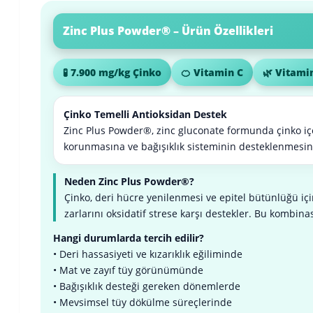
Zinc Plus Powder® – Ürün Özellikleri
🧪 7.900 mg/kg Çinko
🍊 Vitamin C
🌿 Vitami
Çinko Temelli Antioksidan Destek
Zinc Plus Powder®, zinc gluconate formunda çinko içe
korunmasına ve bağışıklık sisteminin desteklenmesin
Neden Zinc Plus Powder®?
Çinko, deri hücre yenilenmesi ve epitel bütünlüğü içi
zarlarını oksidatif strese karşı destekler. Bu kombinasy
Hangi durumlarda tercih edilir?
• Deri hassasiyeti ve kızarıklık eğiliminde
• Mat ve zayıf tüy görünümünde
• Bağışıklık desteği gereken dönemlerde
• Mevsimsel tüy dökülme süreçlerinde