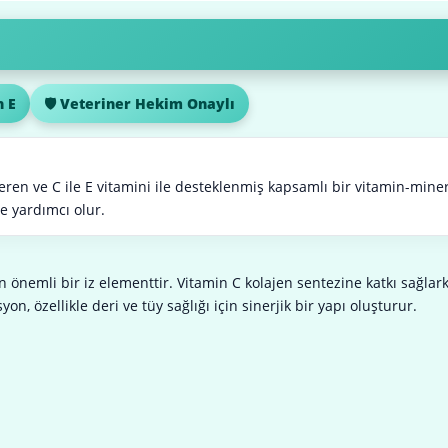
n E
🛡️ Veteriner Hekim Onaylı
ren ve C ile E vitamini ile desteklenmiş kapsamlı bir vitamin-mine
e yardımcı olur.
n önemli bir iz elementtir. Vitamin C kolajen sentezine katkı sağlar
on, özellikle deri ve tüy sağlığı için sinerjik bir yapı oluşturur.