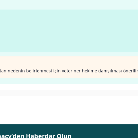
atan nedenin belirlenmesi için veteriner hekime danışılması önerilir
acy’den Haberdar Olun