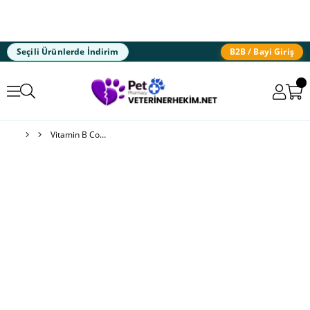
Seçili Ürünlerde İndirim
B2B / Bayi Giriş
Vitamin B Complex® Powder Kediler ve Köpekler için B Vitamini Desteği