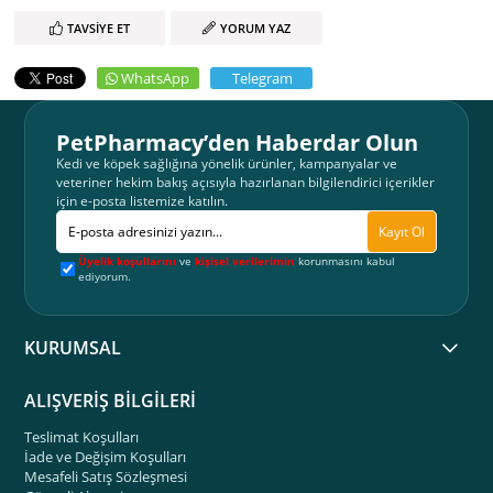
TAVSIYE ET
YORUM YAZ
WhatsApp
Telegram
PetPharmacy’den Haberdar Olun
Kedi ve köpek sağlığına yönelik ürünler, kampanyalar ve
veteriner hekim bakış açısıyla hazırlanan bilgilendirici içerikler
için e-posta listemize katılın.
Kayıt Ol
Üyelik koşullarını
ve
kişisel verilerimin
korunmasını kabul
ediyorum.
KURUMSAL
ALIŞVERİŞ BİLGİLERİ
Teslimat Koşulları
İade ve Değişim Koşulları
Mesafeli Satış Sözleşmesi