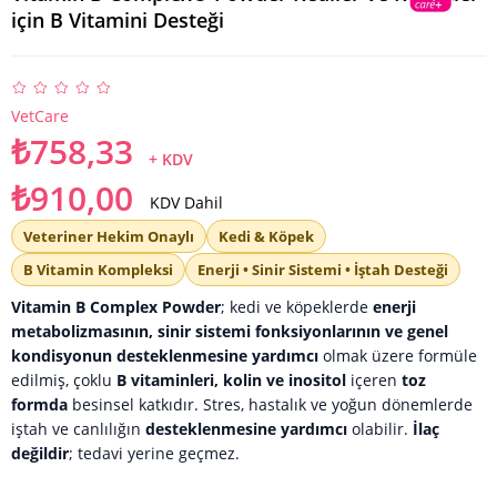
için B Vitamini Desteği
VetCare
₺758,33
+ KDV
₺910,00
KDV Dahil
Veteriner Hekim Onaylı
Kedi & Köpek
B Vitamin Kompleksi
Enerji • Sinir Sistemi • İştah Desteği
Vitamin B Complex Powder
; kedi ve köpeklerde
enerji
metabolizmasının, sinir sistemi fonksiyonlarının ve genel
kondisyonun desteklenmesine yardımcı
olmak üzere formüle
edilmiş, çoklu
B vitaminleri, kolin ve inositol
içeren
toz
formda
besinsel katkıdır. Stres, hastalık ve yoğun dönemlerde
iştah ve canlılığın
desteklenmesine yardımcı
olabilir.
İlaç
değildir
; tedavi yerine geçmez.