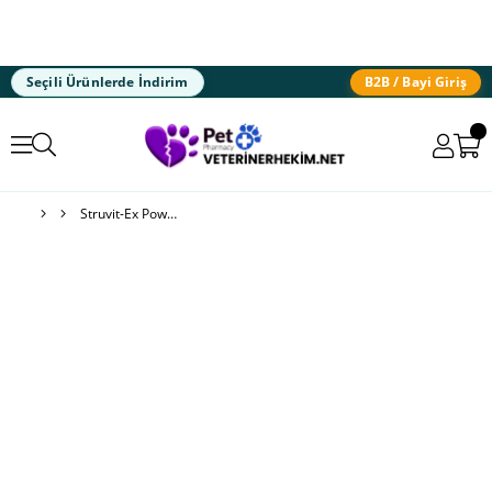
Seçili Ürünlerde İndirim
B2B / Bayi Giriş
Struvit-Ex Powder® Kedi İdrar Yolu Desteği