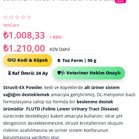
VetCare
₺1.008,33
+ KDV
₺1.210,00
KDV Dahil
🐶🐱 Kedi & Köpek
🧂 Toz Form | 50 g
🛡️🩺 Veteriner Hekim Onaylı
⏳ Raf Ömrü: 24 Ay
Struvit-EX Powder
, kedi ve köpeklerde
alt üriner sistem
sağlığını desteklemek
amacıyla geliştirilmiş, DL-metiyonin bazlı
formülasyona sahip toz formda bir
beslenme destek
ürünüdür
.
FLUTD (Feline Lower Urinary Tract Disease)
sürecinde destekleyici bakım amacıyla kullanılır; idrar pH
dengesinin desteklenmesine, struvit kristallerinin oluşum
riskinin azaltılmasına ve üriner sistem konforunun
korunmasına yardımcı olur.