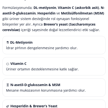
Formülasyonunda;
DL-metiyonin
,
Vitamin C (askorbik asit)
,
N-
asetil-D-glukozamin
,
Hesperidin
ve
Metilsülfonilmetan (MSM)
gibi üriner sistem desteğinde rol oynayan fonksiyonel
bileşenler yer alır. Ayrıca
Brewer’s yeast (Saccharomyces
cerevisiae)
içeriği sayesinde doğal lezzetlendirici etki sağlar.
⚗️
DL-Metiyonin
İdrar pH’ının dengelenmesine yardımcı olur.
🍊
Vitamin C
Üriner ortamın desteklenmesine katkı sağlar.
🧬
N-asetil-D-glukozamin & MSM
Mesane mukozasının korunmasına yardımcı olur.
🌿
Hesperidin & Brewer’s Yeast