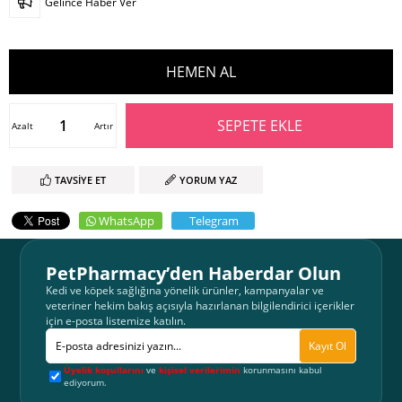
Gelince Haber Ver
Azalt
Artır
TAVSIYE ET
YORUM YAZ
WhatsApp
Telegram
PetPharmacy’den Haberdar Olun
Kedi ve köpek sağlığına yönelik ürünler, kampanyalar ve
veteriner hekim bakış açısıyla hazırlanan bilgilendirici içerikler
için e-posta listemize katılın.
Kayıt Ol
Üyelik koşullarını
ve
kişisel verilerimin
korunmasını kabul
ediyorum.