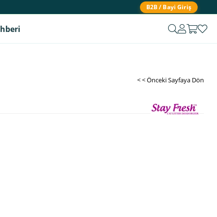
B2B / Bayi Giriş
ehberi
< < Önceki Sayfaya Dön