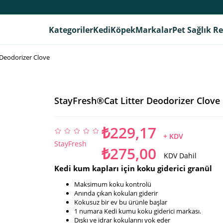
Kategoriler
Kedi
Köpek
Markalar
Pet Sağlık R
 Deodorizer Clove
StayFresh®Cat Litter Deodorizer Clove
₺229,17
+ KDV
StayFresh
₺275,00
KDV Dahil
Kedi kum kapları için koku giderici granül
Maksimum koku kontrolü
Anında çıkan kokuları giderir
Kokusuz bir ev bu ürünle başlar
1 numara Kedi kumu koku giderici markası.
Dışkı ve idrar kokularını yok eder