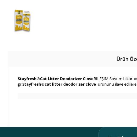
Ürün Özel
Stayfresh
®
Cat Litter Deodorizer Clove
BİLEŞİM:Soyum bikarbon
gr
Stayfresh
®
cat litter deodorizer clove
ürününü ilave edilerek