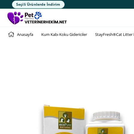
Seçili Ürünlerde İndirim
Anasayfa
Kum Kabı Koku Gidericiler
StayFresh®Cat Litter