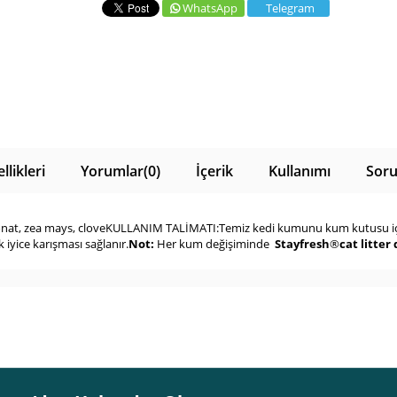
WhatsApp
Telegram
likleri
Yorumlar
(0)
İçerik
Kullanımı
Soru
at, zea mays, cloveKULLANIM TALİMATI:Temiz kedi kumunu kum kutusu içeri
 iyice karışması sağlanır.
Not:
Her kum değişiminde
Stayfresh
®
cat litter