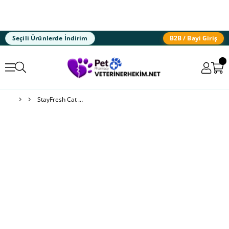
Seçili Ürünlerde İndirim
B2B / Bayi Giriş
StayFresh Cat Litter Deodorizer Active Carbon