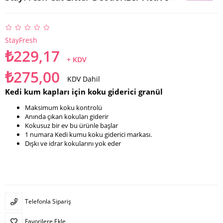
StayFresh
₺229,17
+ KDV
₺275,00
KDV Dahil
Kedi kum kapları için koku giderici granül
Maksimum koku kontrolü
Anında çıkan kokuları giderir
Kokusuz bir ev bu ürünle başlar
1 numara Kedi kumu koku giderici markası.
Dışkı ve idrar kokularını yok eder
Telefonla Sipariş
Favorilere Ekle