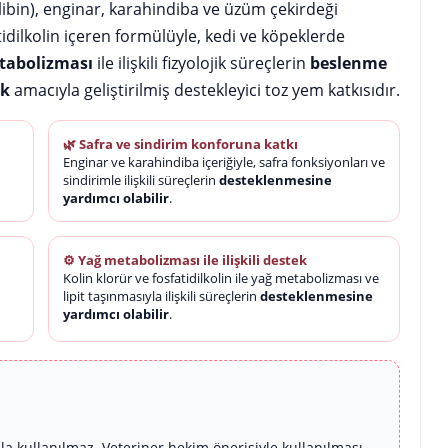
ilibin), enginar, karahindiba ve üzüm çekirdeği
atidilkolin içeren formülüyle, kedi ve köpeklerde
tabolizması
ile ilişkili fizyolojik süreçlerin
beslenme
ak
amacıyla geliştirilmiş destekleyici toz yem katkısıdır.
🌿 Safra ve sindirim konforuna katkı
Enginar ve karahindiba içeriğiyle, safra fonksiyonları ve
sindirimle ilişkili süreçlerin
desteklenmesine
yardımcı olabilir
.
⚙️ Yağ metabolizması ile ilişkili destek
Kolin klorür ve fosfatidilkolin ile yağ metabolizması ve
lipit taşınmasıyla ilişkili süreçlerin
desteklenmesine
yardımcı olabilir
.
la kullanılmaz. Veteriner hekim önerisiyle kullanılması