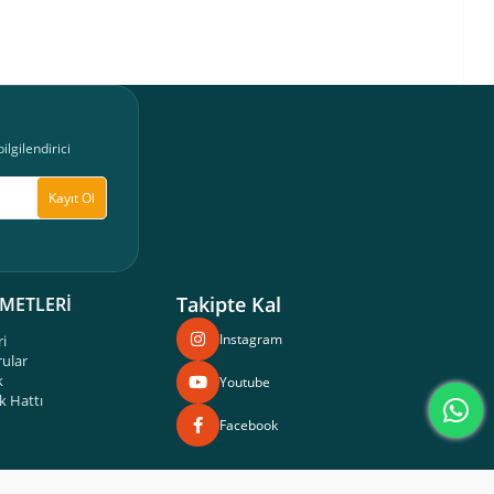
lgilendirici
Kayıt Ol
Takipte Kal
ZMETLERİ
Instagram
ri
rular
k
Youtube
 Hattı
Facebook