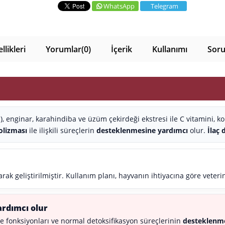
WhatsApp
Telegram
likleri
Yorumlar
(0)
İçerik
Kullanımı
Soru
, enginar, karahindiba ve üzüm çekirdeği ekstresi ile C vitamini, kol
olizması
ile ilişkili süreçlerin
desteklenmesine yardımcı
olur.
İlaç 
k geliştirilmiştir. Kullanım planı, hayvanın ihtiyacına göre veteri
ardımcı olur
cre fonksiyonları ve normal detoksifikasyon süreçlerinin
desteklenme