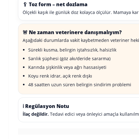
🥄 Toz form – net dozlama
Ölçekli kaşık ile günlük doz kolayca ölçülür. Mamaya karış
🚨 Ne zaman veterinere danışmalıyım?
Aşağıdaki durumlarda vakit kaybetmeden veteriner he
Sürekli kusma, belirgin iştahsızlık, halsizlik
Sarılık şüphesi (göz akı/deride sararma)
Karında şişkinlik veya ağrı hassasiyeti
Koyu renk idrar, açık renk dışkı
48 saatten uzun süren belirgin sindirim problemi
ℹ️ Regülasyon Notu
İlaç değildir.
Tedavi edici veya önleyici amaçla kullanılma