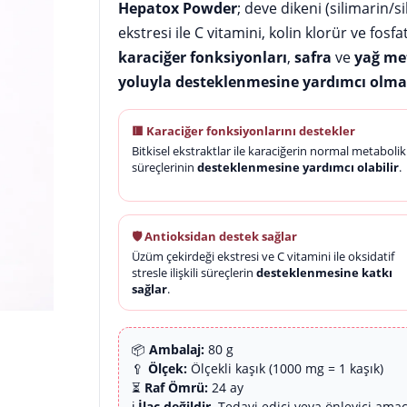
Hepatox Powder
; deve dikeni (silimarin/s
ekstresi ile C vitamini, kolin klorür ve fosf
karaciğer fonksiyonları
,
safra
ve
yağ me
yoluyla desteklenmesine yardımcı olm
🟥 Karaciğer fonksiyonlarını destekler
Bitkisel ekstraktlar ile karaciğerin normal metabolik
süreçlerinin
desteklenmesine yardımcı olabilir
.
🛡️ Antioksidan destek sağlar
Üzüm çekirdeği ekstresi ve C vitamini ile oksidatif
stresle ilişkili süreçlerin
desteklenmesine katkı
sağlar
.
📦
Ambalaj:
80 g
🥄
Ölçek:
Ölçekli kaşık (1000 mg = 1 kaşık)
⏳
Raf Ömrü:
24 ay
ℹ️
İlaç değildir.
Tedavi edici veya önleyici amaç