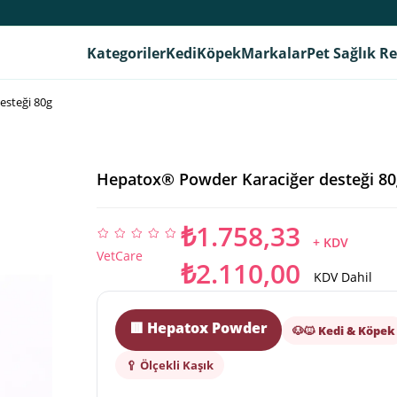
Kategoriler
Kedi
Köpek
Markalar
Pet Sağlık R
esteği 80g
Hepatox® Powder Karaciğer desteği 80
₺1.758,33
+ KDV
VetCare
₺2.110,00
KDV Dahil
🟥 Hepatox Powder
🐶🐱 Kedi & Köpek
🥄 Ölçekli Kaşık