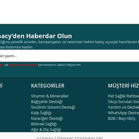
acy’den Haberdar Olun
lığına yönelik ürünler, kampanyalar ve veteriner hekim bakış açısıyla hazırlanan bi
sta listemize katılın.
ını
ve
kişisel verilerimin
korunmasını kabul ediyorum.
İ
KATEGORİLER
MÜŞTERİ Hİ
Vitamin & Mineraller
Pet Sağlık Rehbe
Bağışıklık Desteği
Sıkça Sorulan So
Sindirim Sistemi Desteği
Yardım ve Deste
Kalp Sağlığı
WhatsApp Destek
Karaciğer Desteği
B2B / Bayi Giriş
Böbrek Sağlığı
Ağız & Diş Sağlığı
GÜVENLİ ÖDEME SEÇENEKLERİ