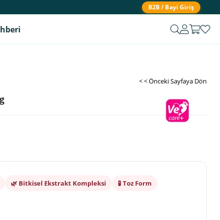
B2B / Bayi Giriş
ehberi
< < Önceki Sayfaya Dön
g
🌿 Bitkisel Ekstrakt Kompleksi
🧪 Toz Form