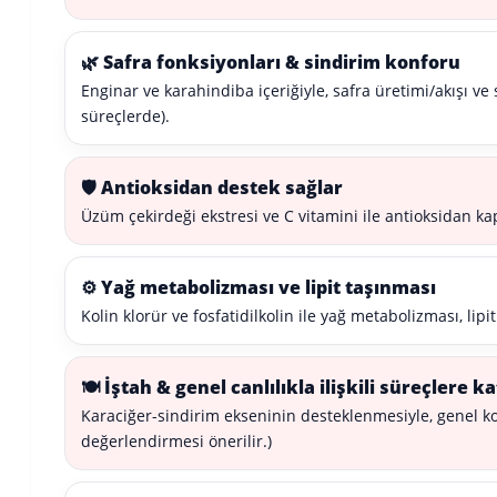
🌿 Safra fonksiyonları & sindirim konforu
Enginar ve karahindiba içeriğiyle, safra üretimi/akışı ve s
süreçlerde).
🛡️ Antioksidan destek sağlar
Üzüm çekirdeği ekstresi ve C vitamini ile antioksidan kapa
⚙️ Yağ metabolizması ve lipit taşınması
Kolin klorür ve fosfatidilkolin ile yağ metabolizması, lipi
🍽️ İştah & genel canlılıkla ilişkili süreçlere ka
Karaciğer-sindirim ekseninin desteklenmesiyle, genel konf
değerlendirmesi önerilir.)