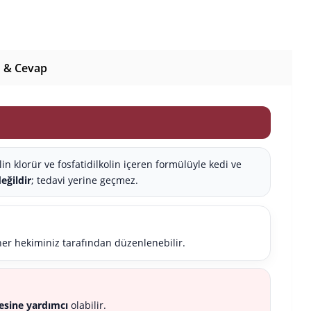
 & Cevap
in klorür ve fosfatidilkolin içeren formülüyle kedi ve
değildir
; tedavi yerine geçmez.
ner hekiminiz tarafından düzenlenebilir.
sine yardımcı
olabilir.