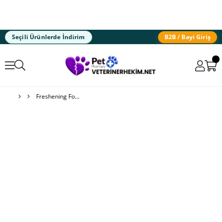
Seçili Ürünlerde İndirim
B2B / Bayi Giriş
Freshening Foam® Dog - Köpük Temizleyici