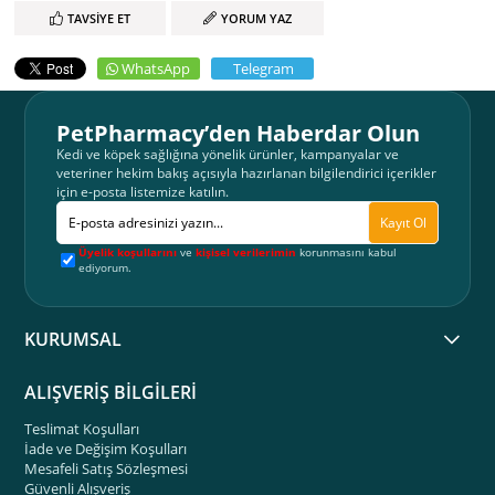
TAVSIYE ET
YORUM YAZ
WhatsApp
Telegram
PetPharmacy’den Haberdar Olun
Kedi ve köpek sağlığına yönelik ürünler, kampanyalar ve
veteriner hekim bakış açısıyla hazırlanan bilgilendirici içerikler
için e-posta listemize katılın.
Kayıt Ol
Üyelik koşullarını
ve
kişisel verilerimin
korunmasını kabul
ediyorum.
KURUMSAL
ALIŞVERİŞ BİLGİLERİ
Teslimat Koşulları
İade ve Değişim Koşulları
Mesafeli Satış Sözleşmesi
Güvenli Alışveriş