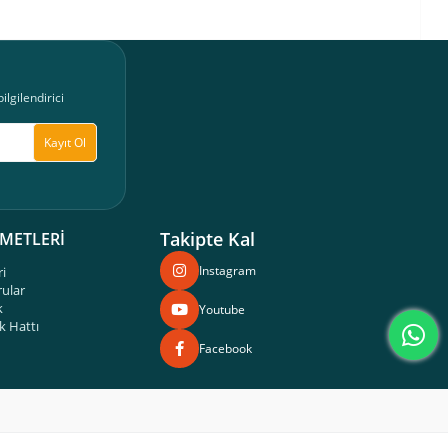
lgilendirici
Kayıt Ol
Takipte Kal
ZMETLERİ
Instagram
ri
rular
k
Youtube
 Hattı
Facebook