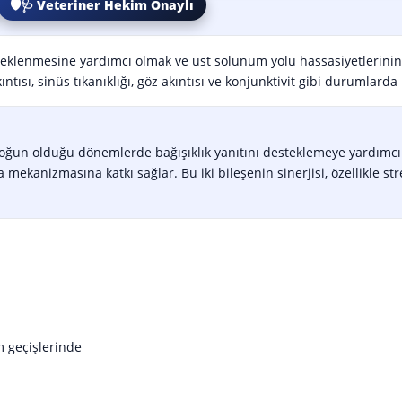
🛡️🩺 Veteriner Hekim Onaylı
esteklenmesine yardımcı olmak ve üst solunum yolu hassasiyetleri
ntısı, sinüs tıkanıklığı, göz akıntısı ve konjunktivit gibi durumlarda b
yoğun olduğu dönemlerde bağışıklık yanıtını desteklemeye yardımcı ol
ekanizmasına katkı sağlar. Bu iki bileşenin sinerjisi, özellikle stre
m geçişlerinde