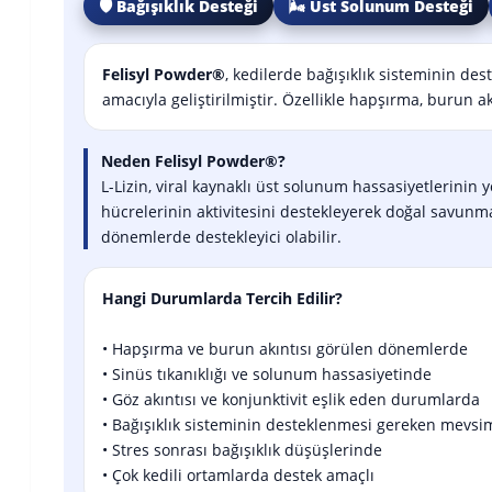
🛡️ Bağışıklık Desteği
🌬 Üst Solunum Desteği
Felisyl Powder®
, kedilerde bağışıklık sisteminin d
amacıyla geliştirilmiştir. Özellikle hapşırma, burun akı
Neden Felisyl Powder®?
L-Lizin, viral kaynaklı üst solunum hassasiyetlerinin 
hücrelerinin aktivitesini destekleyerek doğal savunma m
dönemlerde destekleyici olabilir.
Hangi Durumlarda Tercih Edilir?
• Hapşırma ve burun akıntısı görülen dönemlerde
• Sinüs tıkanıklığı ve solunum hassasiyetinde
• Göz akıntısı ve konjunktivit eşlik eden durumlarda
• Bağışıklık sisteminin desteklenmesi gereken mevsi
• Stres sonrası bağışıklık düşüşlerinde
• Çok kedili ortamlarda destek amaçlı