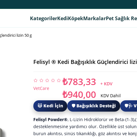
Kategoriler
Kedi
Köpek
Markalar
Pet Sağlık R
lendirici lizin 50 g
Felisyl ® Kedi Bağışıklık Güçlendirici liz
₺783,33
+ KDV
VetCare
₺940,00
KDV Dahil
🐱 Kedi İçin
🛡️ Bağışıklık Desteği
🛡️🩺
Felisyl Powder®
, L-Lizin Hidroklorür ve Beta-(1-3),
desteklenmesine yardımcı olur. Özellikle üst sol
burun akıntısı, sinüs tıkanıklığı, göz akıntısı ve k