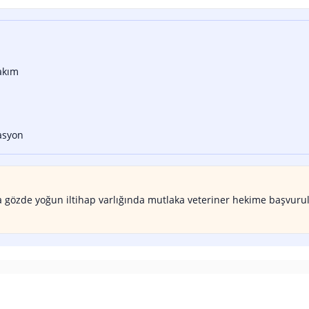
akım
asyon
veya gözde yoğun iltihap varlığında mutlaka veteriner hekime başvuru