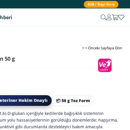
B2B / Bayi Giriş
ehberi
< < Önceki Sayfaya Dön
in 50 g
 Veteriner Hekim Onaylı
📦 50 g Toz Form
(1,6)-D-glukan içeriğiyle kedilerde bağışıklık sisteminin
unum yolu hassasiyetlerinin görüldüğü dönemlerde; hapşırma,
onjunktivit gibi durumlarda destekleyici bakım amacıyla