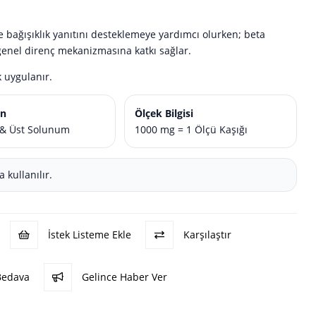
de bağışıklık yanıtını desteklemeye yardımcı olurken; beta
 genel direnç mekanizmasına katkı sağlar.
 uygulanır.
an
Ölçek Bilgisi
k & Üst Solunum
1000 mg = 1 Ölçü Kaşığı
kullanılır.
İstek Listeme Ekle
Karşılaştır
Bedava
Gelince Haber Ver