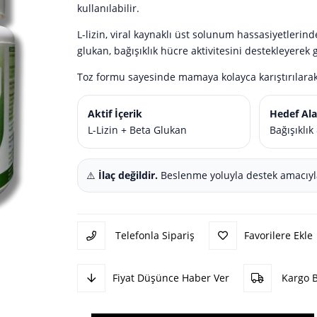
kullanılabilir.
L-lizin, viral kaynaklı üst solunum hassasiyetlerin
glukan, bağışıklık hücre aktivitesini destekleyerek
Toz formu sayesinde mamaya kolayca karıştırılarak
Aktif İçerik
Hedef Al
L-Lizin + Beta Glukan
Bağışıklı
⚠️
İlaç değildir.
Beslenme yoluyla destek amacıyla 
Telefonla Sipariş
Favorilere Ekle
Fiyat Düşünce Haber Ver
Kargo 