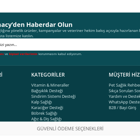
acy’den Haberdar Olun
lığına yönelik ürünler, kampanyalar ve veteriner hekim bakış açısıyla hazırlanan bi
sta listemize katılın.
ını
ve
kişisel verilerimin
korunmasını kabul ediyorum.
İ
KATEGORİLER
MÜŞTERİ Hİ
Vitamin & Mineraller
Pet Sağlık Rehbe
Bağışıklık Desteği
Sıkça Sorulan So
Sindirim Sistemi Desteği
Yardım ve Deste
Kalp Sağlığı
WhatsApp Destek
Karaciğer Desteği
B2B / Bayi Giriş
Böbrek Sağlığı
Ağız & Diş Sağlığı
GÜVENLİ ÖDEME SEÇENEKLERİ