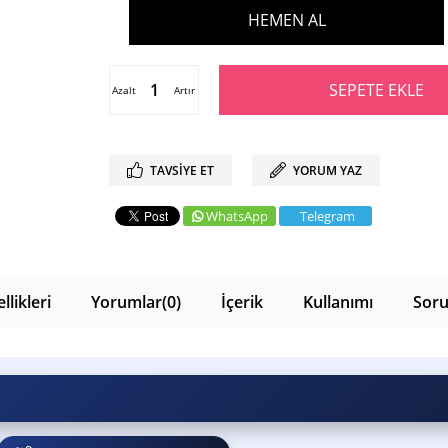
Azalt
Artır
TAVSIYE ET
YORUM YAZ
WhatsApp
Telegram
likleri
Yorumlar
(0)
İçerik
Kullanımı
Soru